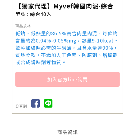
【獨家代理】Myvef韓國肉泥-綜合
型號 : 綜合40入
商品規格
低鈉、低熱量的86.5%高含肉量肉泥，每條鈉
含量約為0.04%-0.05%mg，熱量9-10kcal。
並添加貓咪必需的牛磺酸，且含水量達90%，
質地柔軟。不添加人工色素、防腐劑、增稠劑
或合成調味劑等物質。
加入官方line詢問
分享到
商品資訊