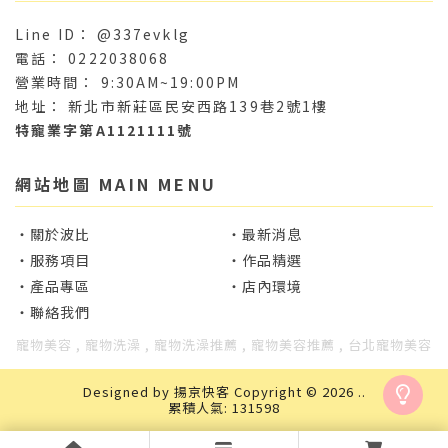
@337evklg
0222038068
9:30AM~19:00PM
新北市新莊區民安西路139巷2號1樓
特寵業字第A1121111號
關於波比
最新消息
服務項目
作品精選
產品專區
店內環境
聯絡我們
寵物美容
寵物洗澡
寵物洗澡推薦
寵物美容推薦
台北寵物美容
Designed by
揚京快客
Copyright © 2026
..
累積人氣: 131598