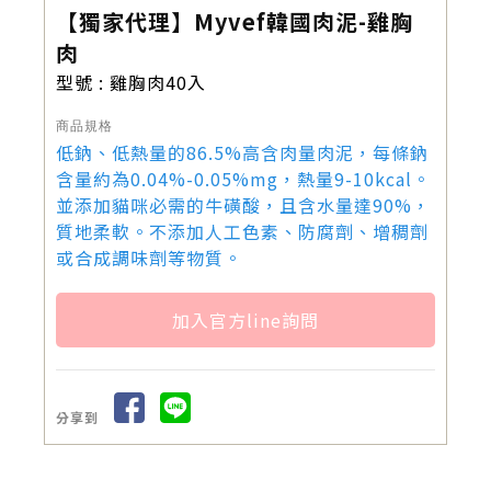
【獨家代理】Myvef韓國肉泥-雞胸
肉
型號 : 雞胸肉40入
商品規格
低鈉、低熱量的86.5%高含肉量肉泥，每條鈉
含量約為0.04%-0.05%mg，熱量9-10kcal。
並添加貓咪必需的牛磺酸，且含水量達90%，
質地柔軟。不添加人工色素、防腐劑、增稠劑
或合成調味劑等物質。
加入官方line詢問
分享到