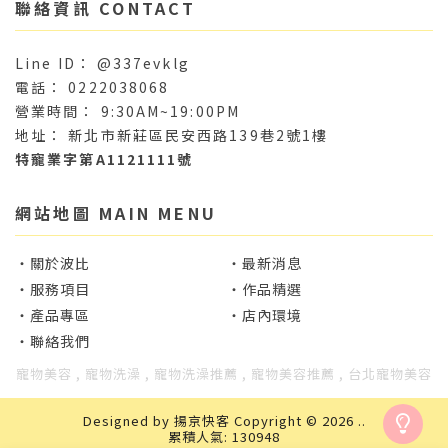
@337evklg
0222038068
9:30AM~19:00PM
新北市新莊區民安西路139巷2號1樓
特寵業字第A1121111號
關於波比
最新消息
服務項目
作品精選
產品專區
店內環境
聯絡我們
寵物美容
寵物洗澡
寵物洗澡推薦
寵物美容推薦
台北寵物美容
Designed by
揚京快客
Copyright © 2026
..
累積人氣: 130948